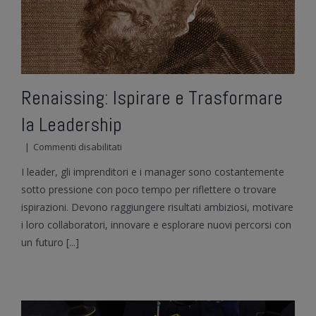
Renaissing: Ispirare e Trasformare
la Leadership
su
|
Commenti disabilitati
Renaissing:
I leader, gli imprenditori e i manager sono costantemente
Ispirare
e
sotto pressione con poco tempo per riflettere o trovare
Trasformare
ispirazioni. Devono raggiungere risultati ambiziosi, motivare
la
i loro collaboratori, innovare e esplorare nuovi percorsi con
Leadership
un futuro [...]