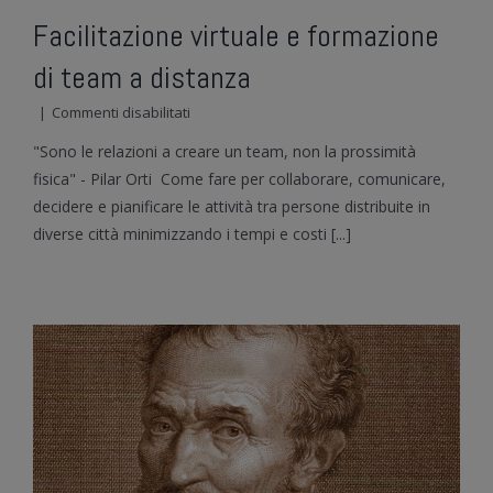
Facilitazione virtuale e formazione
di team a distanza
su
|
Commenti disabilitati
Facilitazione
"Sono le relazioni a creare un team, non la prossimità
virtuale
e
fisica" - Pilar Orti Come fare per collaborare, comunicare,
formazione
decidere e pianificare le attività tra persone distribuite in
di
diverse città minimizzando i tempi e costi [...]
team
a
distanza