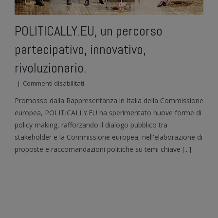
POLITICALLY.EU, un percorso
partecipativo, innovativo,
rivoluzionario.
su
|
Commenti disabilitati
POLITICALLY.EU,
Promosso dalla Rappresentanza in Italia della Commissione
un
percorso
europea, POLITICALLY.EU ha sperimentato nuove forme di
partecipativo,
policy making, rafforzando il dialogo pubblico tra
innovativo,
stakeholder e la Commissione europea, nell'elaborazione di
rivoluzionario.
proposte e raccomandazioni politiche su temi chiave [...]