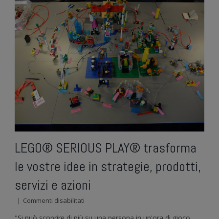
LEGO® SERIOUS PLAY® trasforma
le vostre idee in strategie, prodotti,
servizi e azioni
su
|
Commenti disabilitati
LEGO®
"Si può scoprire di più su una persona in un'ora di gioco,
SERIOUS