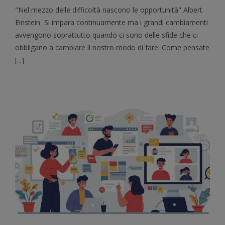
Crescere
"Nel mezzo delle difficoltà nascono le opportunità" Albert
e
imparare
Einstein Si impara continuamente ma i grandi cambiamenti
attraverso
avvengono soprattutto quando ci sono delle sfide che ci
le
obbligano a cambiare il nostro modo di fare. Come pensate
sfide!
[...]