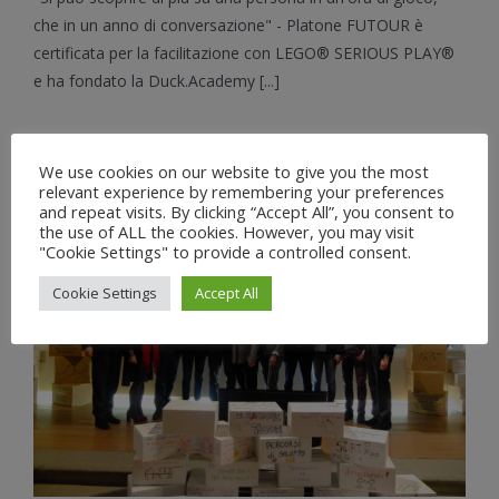
PLAY®
che in un anno di conversazione" - Platone FUTOUR è
trasforma
certificata per la facilitazione con LEGO® SERIOUS PLAY®
le
e ha fondato la Duck.Academy [...]
vostre
idee
in
strategie,
prodotti,
We use cookies on our website to give you the most
servizi
relevant experience by remembering your preferences
and repeat visits. By clicking “Accept All”, you consent to
e
the use of ALL the cookies. However, you may visit
azioni
"Cookie Settings" to provide a controlled consent.
Cookie Settings
Accept All