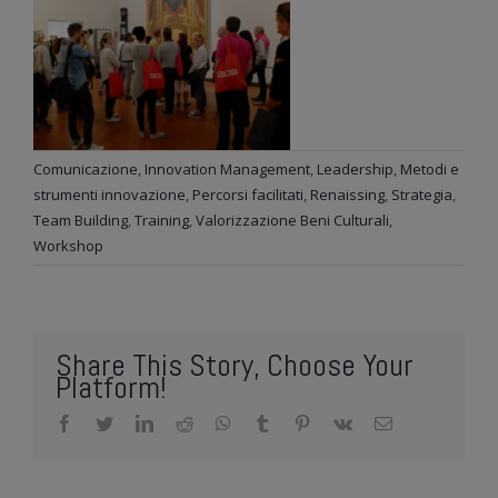
Comunicazione
,
Innovation Management
,
Leadership
,
Metodi e
strumenti innovazione
,
Percorsi facilitati
,
Renaissing
,
Strategia
,
Team Building
,
Training
,
Valorizzazione Beni Culturali
,
Workshop
Share This Story, Choose Your
Platform!
facebook
twitter
linkedin
reddit
whatsapp
tumblr
pinterest
vk
Email