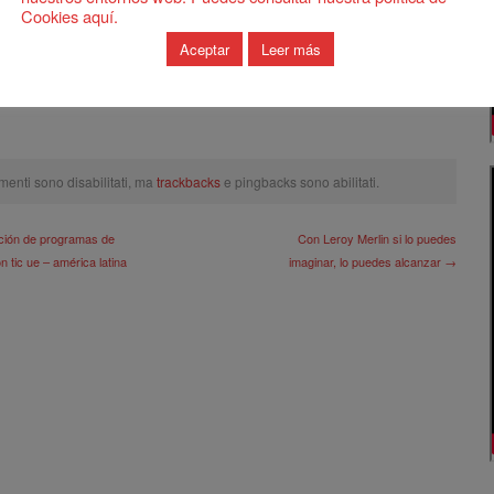
Cookies aquí.
Aceptar
Leer más
ation
,
Connective Intelligence
,
Fast prototyping
,
Mosaico Digitale
,
Open Innovation
,
,
Wishful thinking
menti sono disabilitati, ma
trackbacks
e pingbacks sono abilitati.
ión de programas de
Con Leroy Merlin si lo puedes
n tic ue – américa latina
imaginar, lo puedes alcanzar →