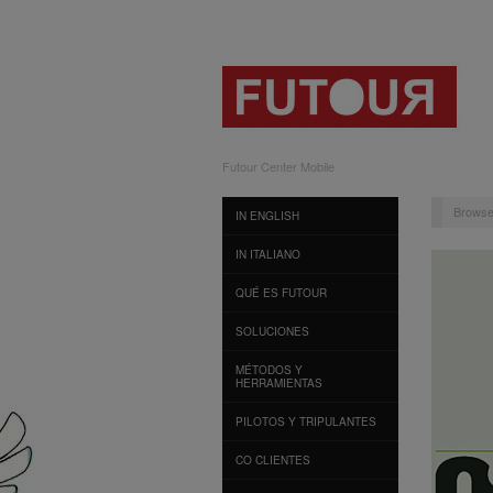
Futour Center Mobile
Browse
IN ENGLISH
IN ITALIANO
QUÉ ES FUTOUR
SOLUCIONES
MÉTODOS Y
HERRAMIENTAS
PILOTOS Y TRIPULANTES
CO CLIENTES