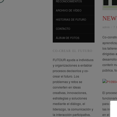
RECONOCIMIENTOS
ARCHIVO DE VÍDEO
NEW
HISTORIAS DE FUTURO
admin
/
7 
CONTACTO
Co-constru
ÁLBUM DE FOTOS
aprendizaj
los taller
CO-CREAR EL FUTURO
dirigidas 
desarroll
FUTOUR ayuda a individuos
conferir 
y organizaciones a entablar
pública, f
procesos decisorios y co-
crear el futuro. Los
problemas y retos se
convierten en ideas
creativas, innovaciones,
El proceso
estrategias y soluciones
funcionar
mediante el diálogo, el
para el ap
liderazgo, la comunicación y
las instit
la interacción participativa.
en el marc