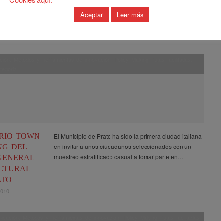
R AND
Aceptar
Leer más
011
ción
,
Métodos y herramientas de innovación
,
Policy Making
,
rutas facilitadas
,
tegoria
RIO TOWN
El Municipio de Prato ha sido la primera ciudad italiana
en invitar a unos ciudadanos seleccionados con un
NG DEL
muestreo estratificado casual a tomar parte en…
GENERAL
CTURAL
ATO
2010
icación
,
Métodos y herramientas de innovación
,
Policy Making
,
rutas facilitadas