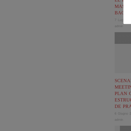
MASTE
BACK
7 Luglio 2
admin
comunica
Senza ca
SCENA
MEETI
PLAN 
ESTRU
DE PR
6 Giugno 
admin
comun