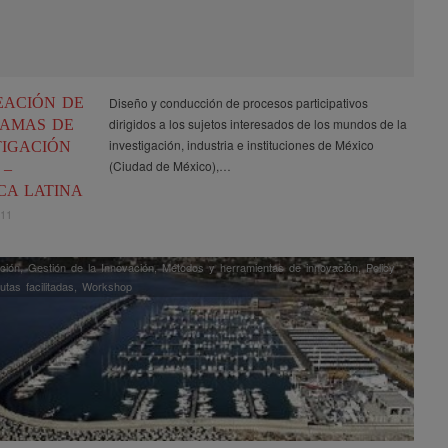
EACIÓN DE
Diseño y conducción de procesos participativos
dirigidos a los sujetos interesados de los mundos de la
AMAS DE
investigación, industria e instituciones de México
TIGACIÓN
(Ciudad de México),…
 –
CA LATINA
011
ción
,
Gestión de la Innovación
,
Métodos y herramientas de innovación
,
Policy
rutas facilitadas
,
Workshop