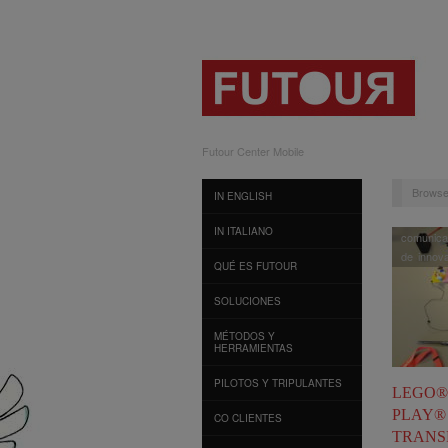
Futour Center Mobile
Browse
IN ENGLISH
IN ITALIANO
comunica
de innov
QUÉ ES FUTOUR
SOLUCIONES
MÉTODOS Y
HERRAMIENTAS
PILOTOS Y TRIPULANTES
LEGO®
PLAY®
CO CLIENTES
TRANS