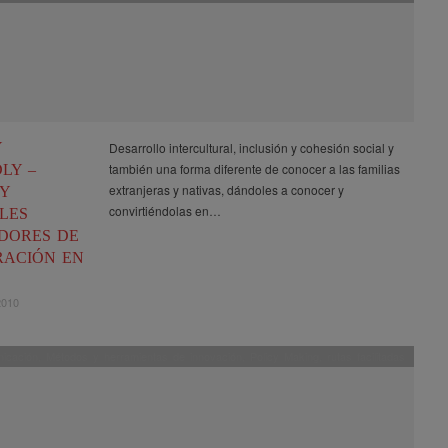
Y
Desarrollo intercultural, inclusión y cohesión social y
también una forma diferente de conocer a las familias
LY –
extranjeras y nativas, dándoles a conocer y
 Y
convirtiéndolas en…
LES
DORES DE
RACIÓN EN
2010
icación
,
Métodos y herramientas de innovación
,
Policy Making
,
rutas facilitadas