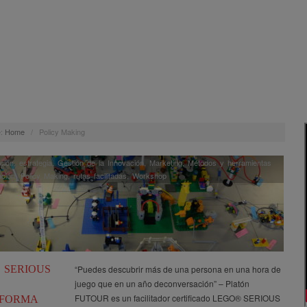
:
Home
/
Policy Making
ción
,
estrategia
,
Gestión de la Innovación
,
Marketing
,
Métodos y herramientas
ación
,
Policy Making
,
rutas facilitadas
,
Workshop
 SERIOUS
“Puedes descubrir más de una persona en una hora de
juego que en un año deconversación” – Platón
FUTOUR es un facilitador certificado LEGO® SERIOUS
FORMA