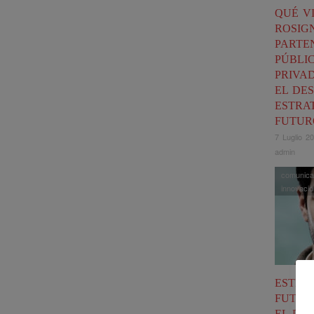
QUÉ V
ROSIG
PARTE
PÚBLI
PRIVA
EL DE
ESTRA
FUTUR
7 Luglio 2
admin
comunica
innovació
ESTRA
FUTUR
EL PR