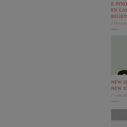
E INN
EN LA
REGIO
9 Dicembr
admin
NEW S
NEW J
7 Luglio 2
admin
estrategi
Making
,