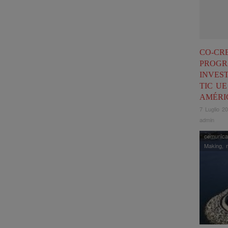
CO-CR
PROGR
INVES
TIC UE
AMÉRI
7 Luglio 2
admin
comunica
Making
,