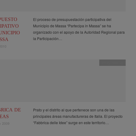
PUESTO
El proceso de presupuestación participativa del
Municipio de Massa “Partecipa in Massa” se ha
IPATIVO
organizado con el apoyo de la Autoridad Regional para
UNICIPIO
la Participación…
SSA
2010
Policy Making
BRICA DE
Prato y el distrito al que pertenece son una de las
principales áreas manufactureras de Italia. El proyecto
DEAS
“Fabbrica delle Idee” surge en este territorio…
o 2009