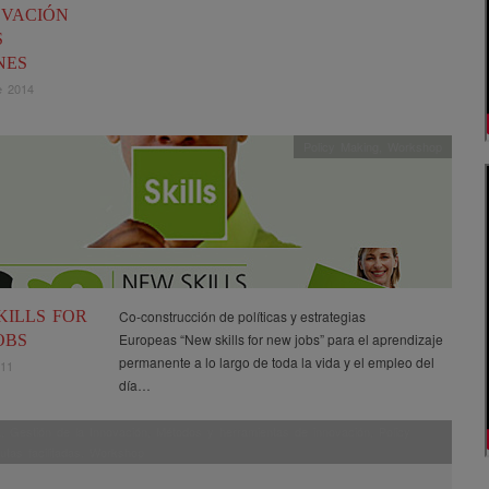
OVACIÓN
S
NES
e 2014
Policy Making
,
Workshop
KILLS FOR
Co-construcción de políticas y estrategias
Europeas “New skills for new jobs” para el aprendizaje
OBS
permanente a lo largo de toda la vida y el empleo del
011
día…
a
,
Gestión de la Innovación
,
Métodos y herramientas de innovación
,
Policy
rutas facilitadas
,
Workshop