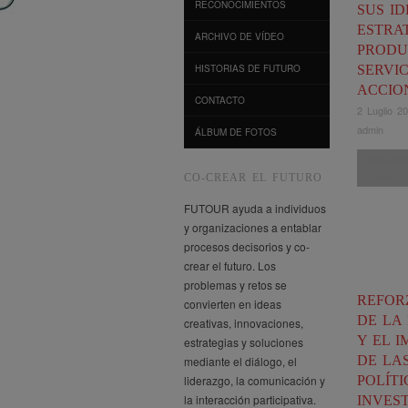
RECONOCIMIENTOS
SUS ID
ESTRAT
ARCHIVO DE VÍDEO
PRODU
SERVIC
HISTORIAS DE FUTURO
ACCIO
CONTACTO
2 Luglio 2
admin
ÁLBUM DE FOTOS
comunica
Making
CO-CREAR EL FUTURO
FUTOUR ayuda a individuos
y organizaciones a entablar
procesos decisorios y co-
crear el futuro. Los
problemas y retos se
REFOR
convierten en ideas
DE LA 
creativas, innovaciones,
Y EL 
estrategias y soluciones
DE LA
mediante el diálogo, el
liderazgo, la comunicación y
POLÍTI
la interacción participativa.
INVES