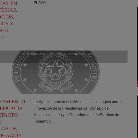
PLAY®…
EAS EN
ÉGIAS,
CTOS,
IOS Y
NES
016
ción
,
Gestión de la Innovación
,
Métodos y herramientas de innovación
,
Policy
ZAMIENTO
La Agencia para la difusión de las tecnologías para la
innovación de la Presidencia del Consejo de
EFICACIA
Ministros Italiano y el Departamento de Políticas de
IMPACTO
Fomento y…
S
CAS DE
TIGACIÓN