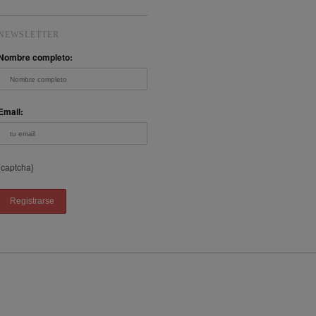
NEWSLETTER
Nombre completo:
Email:
{captcha}