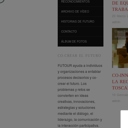
RECONOCIMIENTOS
DE EQ
TRABA
ARCHIVO DE VÍDEO
23 Marzo 
HISTORIAS DE FUTURO
admin
Capacita
CONTACTO
innovació
ÁLBUM DE FOTOS
CO-CREAR EL FUTURO
FUTOUR ayuda a individuos
y organizaciones a entablar
CO-IN
procesos decisorios y co-
LA RE
crear el futuro. Los
TOSCA
problemas y retos se
10 Gennai
convierten en ideas
admin
creativas, innovaciones,
estrategias y soluciones
mediante el diálogo, el
liderazgo, la comunicación y
la interacción participativa.