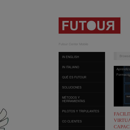
Futour Center Mobile
Browse
IN ENGLISH
IN ITALIANO
Aprendiza
Formació
QUÉ ES FUTOUR
SOLUCIONES
MÉTODOS Y
HERRAMIENTAS
PILOTOS Y TRIPULANTES
FACILI
VIRTU
CO CLIENTES
CAPAC