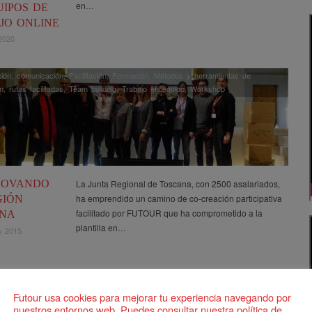
en…
UIPOS DE
JO ONLINE
2020
ción
,
comunicación
,
Facilitación
,
Formación
,
Métodos y herramientas de
n
,
rutas facilitadas
,
Team building
,
Trabajo en equipo
,
Workshop
NOVANDO
La Junta Regional de Toscana, con 2500 asalariados,
ha emprendido un camino de co-creación participativa
GIÓN
facilitado por FUTOUR que ha comprometido a la
NA
plantilla en…
o 2015
Futour usa cookies para mejorar tu experiencia navegando por
nuestros entornos web. Puedes consultar nuestra política de