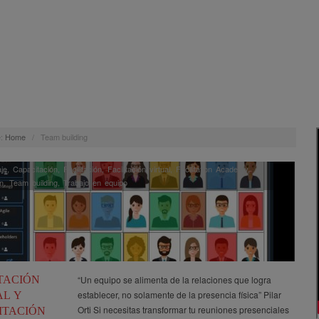
:
Home
/
Team building
je
,
Capacitación
,
Facilitación
,
Facilitación virtual
,
Facilitation Academy
,
n
,
Team building
,
Trabajo en equipo
TACIÓN
“Un equipo se alimenta de la relaciones que logra
establecer, no solamente de la presencia física” Pilar
AL Y
Orti Si necesitas transformar tu reuniones presenciales
ITACIÓN