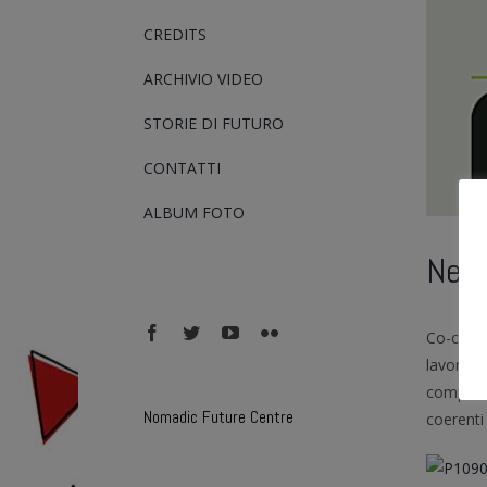
CREDITS
ARCHIVIO VIDEO
STORIE DI FUTURO
CONTATTI
ALBUM FOTO
New 
facebook
twitter
youtube
flickr
Co-costr
lavoro d
competen
Nomadic Future Centre
coerenti 