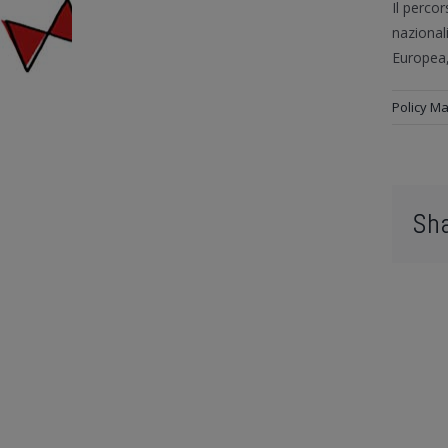
Il perco
nazional
Europea,
Policy M
Sha