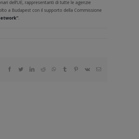
nari dell’UE, rappresentanti di tutte le agenzie
 svolto a Budapest con il supporto della Commissione
Network”
.
facebook
twitter
linkedin
reddit
whatsapp
tumblr
pinterest
vk
Email