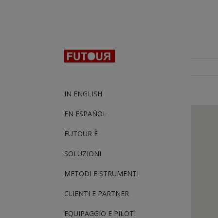
Salta
al
contenuto
IN ENGLISH
Ingrandis
EN ESPAÑOL
immagin
FUTOUR È
SOLUZIONI
METODI E STRUMENTI
CLIENTI E PARTNER
EQUIPAGGIO E PILOTI