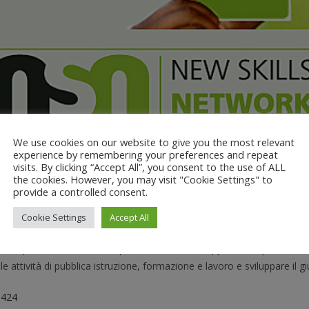
We use cookies on our website to give you the most relevant
experience by remembering your preferences and repeat
Skills for New Jobs
visits. By clicking “Accept All”, you consent to the use of ALL
the cookies. However, you may visit "Cookie Settings" to
provide a controlled consent.
uzione di politiche e strategie Europee “
New skills for new jobs”
per
Cookie Settings
Accept All
el futuro. I laboratori di co-progettazione e ricerca hanno analizzato e
ze, promuovere incentivi per stimolare lo sviluppo di competenze sia tr
le attività di pubblica istruzione, formazione e lavoro e sviluppare il 