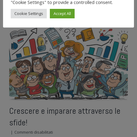
"Cookie Settings" to provide a controlled consent.
Cookie Settings
Accept All
Crescere e imparare attraverso le
sfide!
su
|
Commenti disabilitati