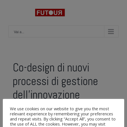
Salta
al
contenuto
Vai a...
Con Leroy Merlin se lo
Co-design di nuovi
Facilitazione virtuale e
puoi immaginare lo puoi
processi di gestione
Renaissing: Ispirare e
formazione di team a
Crescere e imparare
realizzare
dell’innovazione
Trasformare la
distanza
attraverso le sfide!
Leadership
We use cookies on our website to give you the most
relevant experience by remembering your preferences
and repeat visits. By clicking “Accept All”, you consent to
the use of ALL the cookies. However, you may visit